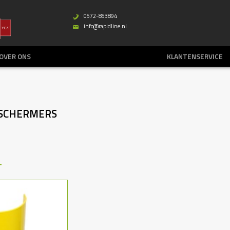
0572-853894
b
info@rapidline.nl
%
OVER ONS
KLANTENSERVICE
SCHERMERS
T