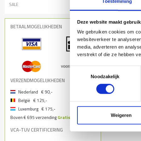
Toestemming
SALE
Deze website maakt gebruik
BETAALMOGELIJKHEDEN
We gebruiken cookies om cont
websiteverkeer te analyseren
media, adverteren en analys
verstrekt of die ze hebben v
Toestemmingsselectie
Noodzakelijk
VERZENDMOGELIJKHEDEN
Nederland
€ 90,-
België
€ 125,-
Luxemburg
€ 175,-
Weigeren
Boven € 695 verzending
Gratis
VCA-TUV CERTIFICERING