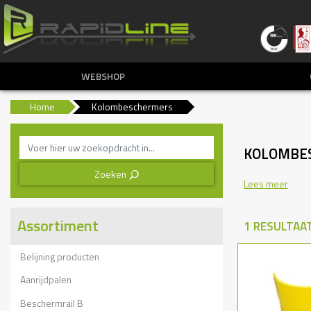
WEBSHOP
Home
Kolombeschermers
KOLOMBE
Zoeken
3
Lees meer
Assortiment
1 RESULTAA
Belijning producten
Aanrijdpalen
Beschermrail B