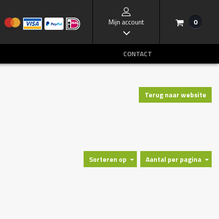
Mijn account
0
/
I
CONTACT
Terug naar website
Sorteren op
Aantal per pagina