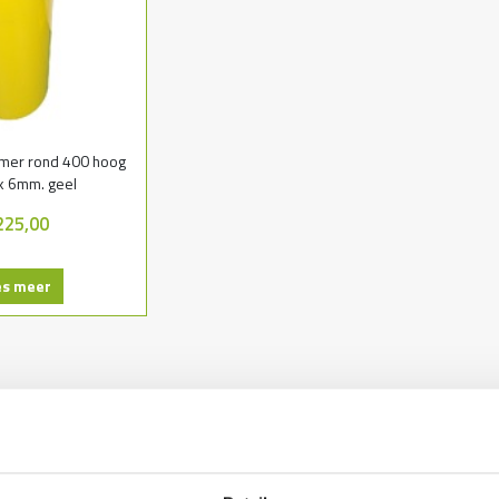
mer rond 400 hoog
k 6mm. geel
225,00
es meer