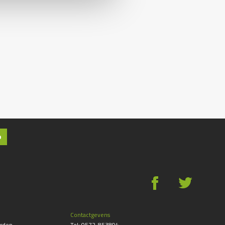
p
g
*
Contactgevens
rden
Tel:
0572-853894