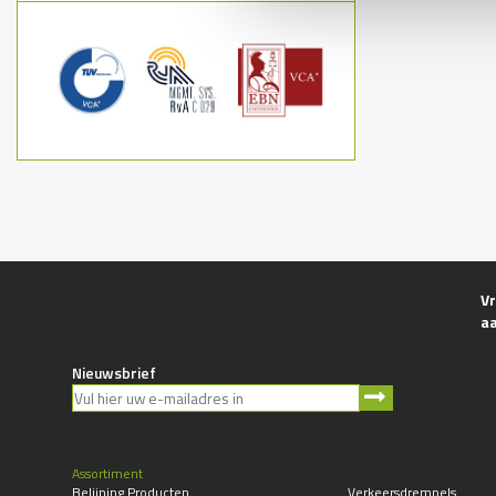
Vr
a
Nieuwsbrief
Assortiment
Belijning Producten
Verkeersdrempels