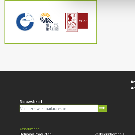
Vr
a
Nieuwsbrief
Assortiment
Belijning Producten
Verkeersdrempels