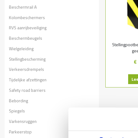
Beschermrail A
Kolombeschermers
RVS aanrijbeveiliging
Beschermbeugels
Stellingpootb
Wielgeleiding
gee
Stellingbescherming
€
Verkeersdrempels
Le
Tijdelijke afzettingen
Safety road barriers
Bebording
Spiegels
Varkensruggen
Parkeerstop