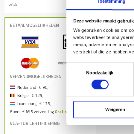
Toestemming
SALE
Deze website maakt gebruik
BETAALMOGELIJKHEDEN
We gebruiken cookies om cont
websiteverkeer te analyseren
media, adverteren en analys
verstrekt of die ze hebben v
Toestemmingsselectie
Noodzakelijk
VERZENDMOGELIJKHEDEN
Nederland
€ 90,-
België
€ 125,-
Luxemburg
€ 175,-
Weigeren
Boven € 695 verzending
Gratis
VCA-TUV CERTIFICERING