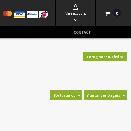
Mijn account
0
/
I
CONTACT
Terug naar website
Sorteren op
Aantal per pagina