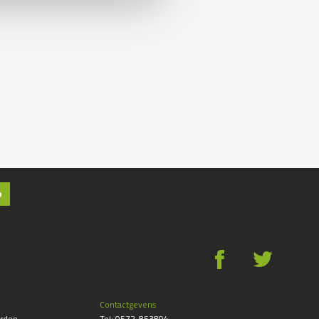
p
g
*
Contactgevens
rden
Tel:
0572-853894