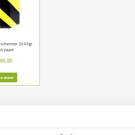
eschermer 2x 45gr.
l/zwart
 65,00
es meer