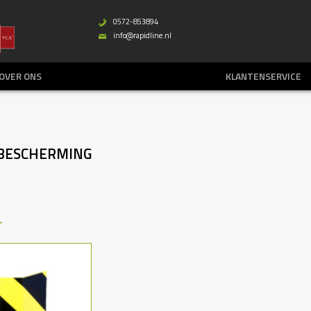
0572-853894
b
info@rapidline.nl
%
OVER ONS
KLANTENSERVICE
BESCHERMING
T