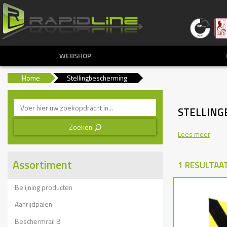
WEBSHOP
Home
Stellingbescherming
STELLING
Zoeken
3
Lees meer
Assortiment
1 RESULTAA
Belijning producten
Aanrijdpalen
Beschermrail B