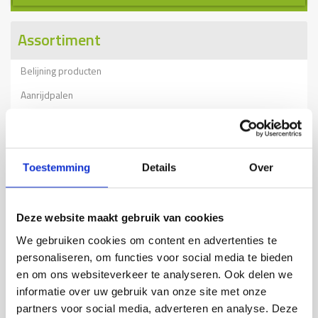
Assortiment
Belijning producten
Aanrijdpalen
Beschermrail B
Beschermrail A
Kolombeschermers
Toestemming
Details
Over
RVS aanrijbeveiliging
Beschermbeugels
Deze website maakt gebruik van cookies
Wielgeleiding
We gebruiken cookies om content en advertenties te
personaliseren, om functies voor social media te bieden
Stellingbescherming
en om ons websiteverkeer te analyseren. Ook delen we
Verkeersdrempels
informatie over uw gebruik van onze site met onze
partners voor social media, adverteren en analyse. Deze
Tijdelijke afzettingen