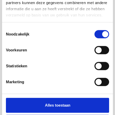
partners kunnen deze gegevens combineren met andere
Safety road barriers
informatie die u aan ze heeft verstrekt of die ze hebben
Bebording
verzameld op basis van uw gebruik van hun services.
Spiegels
Toestemmingsselectie
Varkensruggen
Noodzakelijk
Parkeerstop
SALE
Voorkeuren
BETAALMOGELIJKHEDEN
Statistieken
Marketing
Alles toestaan
VERZENDMOGELIJKHEDEN