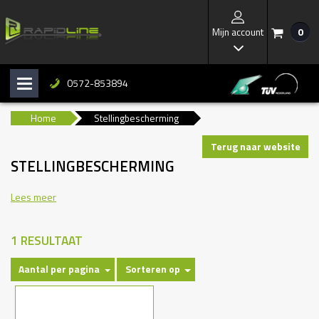
Mijn account
0
/
I
0572-853894
H
b
Home
Stellingbescherming
Terug naar website
STELLINGBESCHERMING
Lees meer
1 RESULTAAT
Aantal per pagina
Sorteren op