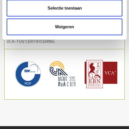
Nederland
€ 90,-
Selectie toestaan
België
€ 125,-
Luxemburg
€ 175,-
Weigeren
Boven € 695 verzending
Gratis
VCA-TUV CERTIFICERING