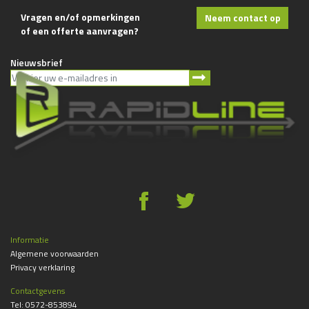
Vragen en/of opmerkingen
Neem contact op
of een offerte aanvragen?
Nieuwsbrief
g
*
Informatie
Algemene voorwaarden
Privacy verklaring
Contactgevens
Tel:
0572-853894