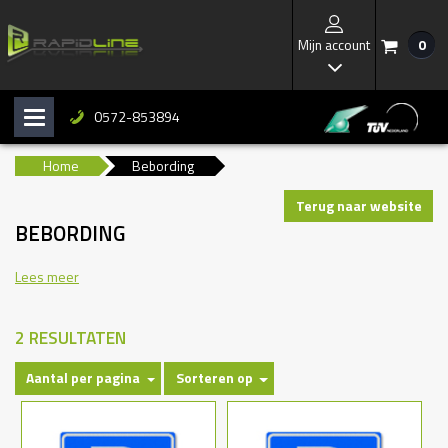
Mijn account
0
/
I
0572-853894
H
b
Home
Bebording
Terug naar website
BEBORDING
Lees meer
2 RESULTATEN
Aantal per pagina
Sorteren op