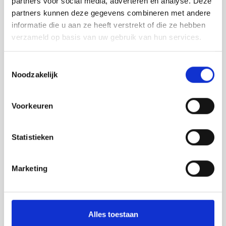
partners voor social media, adverteren en analyse. Deze
Safety road barriers
partners kunnen deze gegevens combineren met andere
informatie die u aan ze heeft verstrekt of die ze hebben
Bebording
verzameld op basis van uw gebruik van hun services.
Parkeerborden
Spiegels
Toestemmingsselectie
Noodzakelijk
Varkensruggen
Parkeerstop
Voorkeuren
SALE
Statistieken
BETAALMOGELIJKHEDEN
Marketing
Alles toestaan