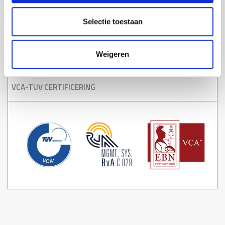
VERZENDMOGELIJKHEDEN
Selectie toestaan
Nederland
€ 90,-
België
€ 125,-
Luxemburg
€ 175,-
Weigeren
Boven € 695 verzending
Gratis
VCA-TUV CERTIFICERING