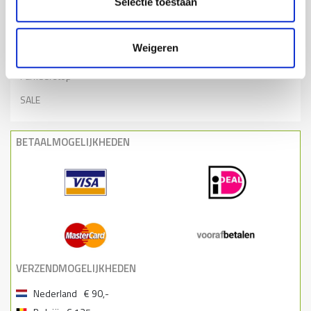
Selectie toestaan
Bebording
Spiegels
Weigeren
Varkensruggen
Parkeerstop
SALE
BETAALMOGELIJKHEDEN
VERZENDMOGELIJKHEDEN
Nederland
€ 90,-