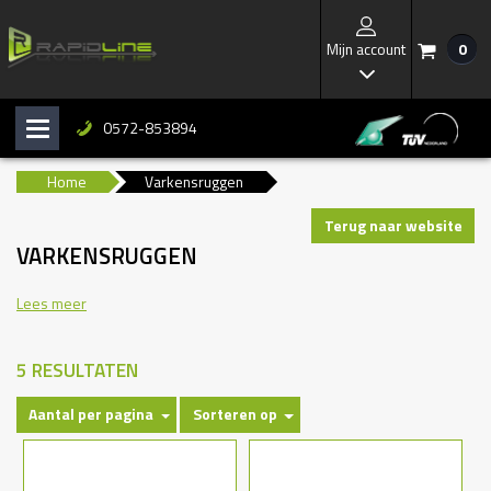
Mijn account
0
/
I
0572-853894
H
b
Home
Varkensruggen
Terug naar website
VARKENSRUGGEN
Lees meer
5 RESULTATEN
Aantal per pagina
Sorteren op