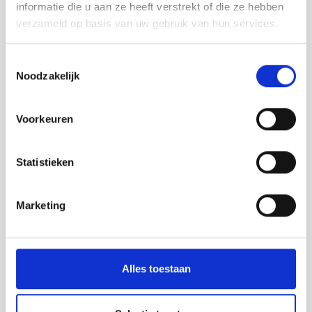
Assortiment
informatie die u aan ze heeft verstrekt of die ze hebben
verzameld op basis van uw gebruik van hun services.
Belijning producten
Aanrijdpalen
Toestemmingsselectie
Noodzakelijk
Beschermrail B
Beschermrail A
Voorkeuren
Kolombeschermers
RVS aanrijbeveiliging
Statistieken
Beschermbeugels
Wielgeleiding
Marketing
Stellingbescherming
Verkeersdrempels
Alles toestaan
Tijdelijke afzettingen
Safety road barriers