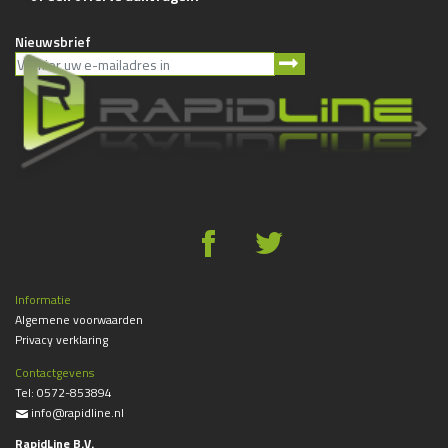
Nieuwsbrief
g
*
Informatie
Algemene voorwaarden
Privacy verklaring
Contactgevens
Tel:
0572-853894
info@rapidline.nl
%
RapidLine B.V.