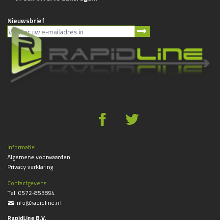
Nieuwsbrief
g
*
Informatie
Algemene voorwaarden
Privacy verklaring
Contactgevens
Tel:
0572-853894
info@rapidline.nl
%
RapidLine B.V.