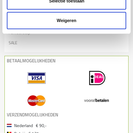
Selectie toestaan
Bebording
Spiegels
Weigeren
Varkensruggen
Parkeerstop
SALE
BETAALMOGELIJKHEDEN
VERZENDMOGELIJKHEDEN
Nederland
€ 90,-