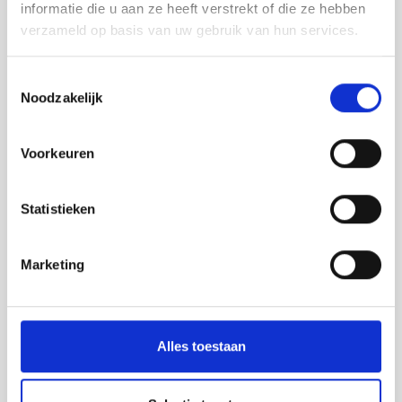
Assortiment
informatie die u aan ze heeft verstrekt of die ze hebben
verzameld op basis van uw gebruik van hun services.
Belijning producten
Aanrijdpalen
Toestemmingsselectie
Noodzakelijk
Beschermrail B
Beschermrail A
Voorkeuren
Kolombeschermers
RVS aanrijbeveiliging
Statistieken
Beschermbeugels
Wielgeleiding
Marketing
Stellingbescherming
Verkeersdrempels
Alles toestaan
Tijdelijke afzettingen
Safety road barriers