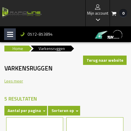
Mijn account
0
/
I
0572-853894
H
b
Home
Varkensruggen
Terug naar website
VARKENSRUGGEN
Lees meer
5 RESULTATEN
Aantal per pagina
Sorteren op