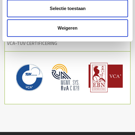
Nederland
€ 90,-
Selectie toestaan
België
€ 125,-
Luxemburg
€ 175,-
Weigeren
Boven € 695 verzending
Gratis
VCA-TUV CERTIFICERING