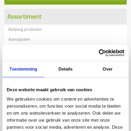
Assortiment
Belijning producten
Aanrijdpalen
Beschermrail B
Beschermrail A
Kolombeschermers
Toestemming
Details
Over
RVS aanrijbeveiliging
Beschermbeugels
Deze website maakt gebruik van cookies
Wielgeleiding
We gebruiken cookies om content en advertenties te
personaliseren, om functies voor social media te bieden
Stellingbescherming
en om ons websiteverkeer te analyseren. Ook delen we
Verkeersdrempels
informatie over uw gebruik van onze site met onze
partners voor social media, adverteren en analyse. Deze
Tijdelijke afzettingen