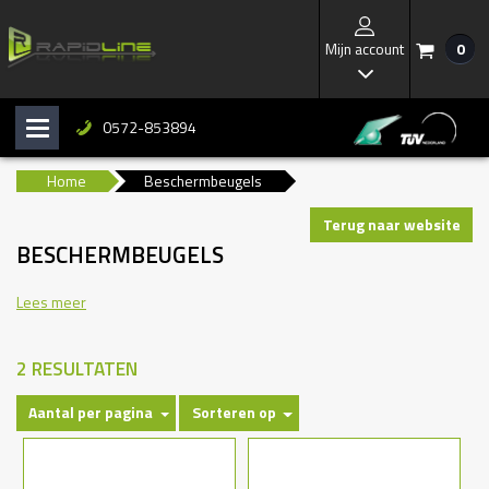
Mijn account
0
/
I
0572-853894
H
b
Home
Beschermbeugels
Terug naar website
BESCHERMBEUGELS
Lees meer
2 RESULTATEN
Aantal per pagina
Sorteren op