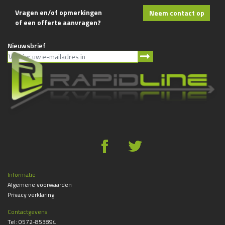
Vragen en/of opmerkingen
Neem contact op
of een offerte aanvragen?
Nieuwsbrief
g
*
Informatie
Algemene voorwaarden
Privacy verklaring
Contactgevens
Tel:
0572-853894