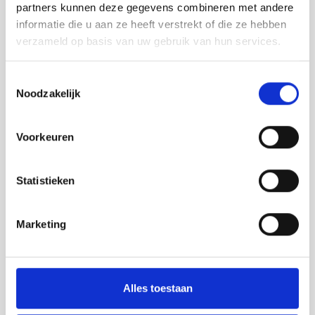
partners kunnen deze gegevens combineren met andere
Safety road barriers
informatie die u aan ze heeft verstrekt of die ze hebben
Bebording
verzameld op basis van uw gebruik van hun services.
Spiegels
Toestemmingsselectie
Varkensruggen
Noodzakelijk
Parkeerstop
SALE
Voorkeuren
BETAALMOGELIJKHEDEN
Statistieken
Marketing
Alles toestaan
VERZENDMOGELIJKHEDEN