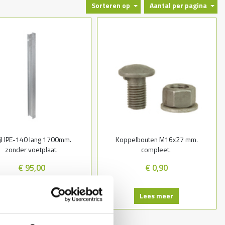
Sorteren op
Aantal per pagina
n, als doorrijbeveiliging ten behoeve van braakpreventie en ter
rs h.o.h. 4000 mm. of 2000 mm. in aardebaan en asfalt. Op beton of
mankers M16x125 mm. bevestigen (boordiepte 100 mm.)
llende signaalkleuren rood/wit of geel/zwart. De standaardhoogte van een
ijl IPE-140 lang 1700mm.
Koppelbouten M16x27 mm.
zonder voetplaat.
compleet.
€ 95,00
€ 0,90
Lees meer
Lees meer