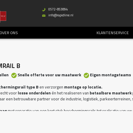
0572-853894
b
info@rapidline.nl
%
OVER ONS
KLANTENSERVICE
RAIL B
tellen
Snelle offerte voor uw maatwerk
Eigen montageteams 
chermingsrail type B
en verzorgen
montage op locatie.
erecht voor
losse onderdelen
én het realiseren van
betaalbare maatwerk 
 jaar een betrouwbare partner voor de industrie, logistiek, parkeerterreinen
raag
met reparatie van een kort stuk beschermingsrails tot realisatie van uw
 bescherming van kwetsbare installaties en gebouwen
ing t.b.v. braakpreventie