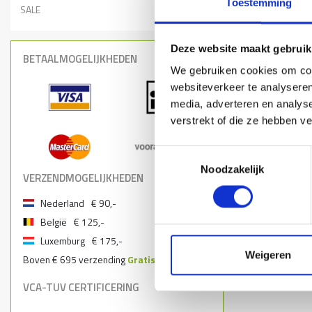
Toestemming
SALE
Deze website maakt gebruik
BETAALMOGELIJKHEDEN
We gebruiken cookies om cont
websiteverkeer te analyseren
media, adverteren en analys
verstrekt of die ze hebben v
Toestemmingsselectie
Noodzakelijk
VERZENDMOGELIJKHEDEN
Nederland
€ 90,-
België
€ 125,-
Luxemburg
€ 175,-
Weigeren
Boven € 695 verzending
Gratis
VCA-TUV CERTIFICERING