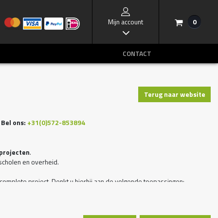
Mijn account
0
/
I
CONTACT
Terug naar website
Bel ons:
+31(0)572-853894
projecten
.
, scholen en overheid.
 complete project. Denkt u hierbij aan de volgende toepassingen: