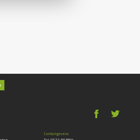
p
g
*
Contactgevens
rden
Tel:
0572-853894