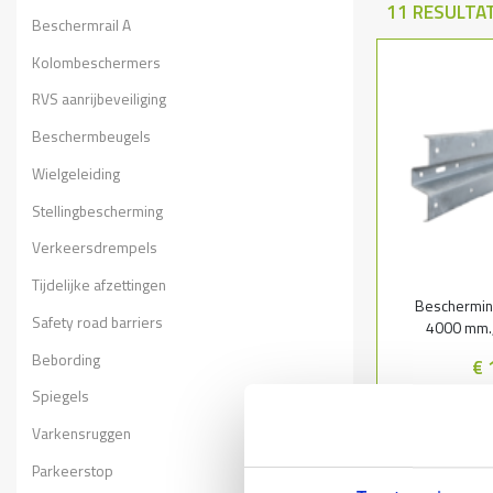
- Randbeveiligi
11 RESULTA
Beschermrail A
Beschermingsra
Kolombeschermers
Beschermingsrail
randbeveiliging
RVS aanrijbeveiliging
stelconplaat wor
Beschermbeugels
Beschermingsra
Wielgeleiding
Optioneel kunnen
beschermingsrai
Stellingbescherming
Verkeersdrempels
Tijdelijke afzettingen
Beschermings
Safety road barriers
4000 mm.,
Bebording
€ 
Spiegels
Le
Varkensruggen
Parkeerstop