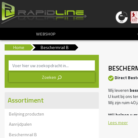
WEBSHOP
Home
Beschermrail B
BESCHERM
Zoeken
Direct Bes
3
Wij leveren
bes
U kunt bij ons t
Assortiment
Wij zijn ruim 40
Belijning producten
Wij helpen u g
Lees meer
Aanrijdpalen
- Vangrails ter
- Doorrijbeveilig
Beschermrail B