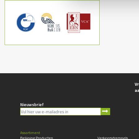
Vr
a
Nieuwsbrief
Assortiment
Belijning Producten
Verkeersdrempels