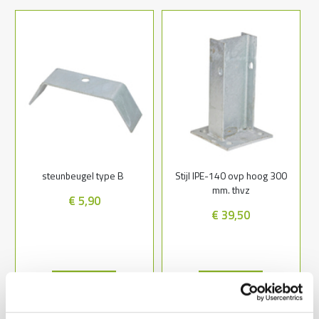
steunbeugel type B
Stijl IPE-140 ovp hoog 300
mm. thvz
€ 5,90
€ 39,50
Lees meer
Lees meer