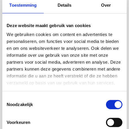
Toestemming
Details
Over
Deze website maakt gebruik van cookies
We gebruiken cookies om content en advertenties te
personaliseren, om functies voor social media te bieden
en om ons websiteverkeer te analyseren. Ook delen we
informatie over uw gebruik van onze site met onze
partners voor social media, adverteren en analyse. Deze
Stijl IPE-140 ovp hoog 500
Stijl IPE-140 ovp hoog 700
partners kunnen deze gegevens combineren met andere
mm. thvz
mm. thvz
informatie die u aan ze heeft verstrekt of die ze hebben
€ 55,00
€ 62,00
verzameld op basis van uw gebruik van hun services.
Toestemmingsselectie
Noodzakelijk
Lees meer
Lees meer
Voorkeuren