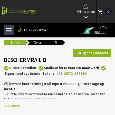
Mijn account
0
/
I
0572-853894
H
b
Home
Beschermrail B
Terug naar website
BESCHERMRAIL B
Direct Bestellen
Snelle offerte voor uw maatwerk
Eigen montageteams Bel ons:
+31(0)572-853894
Wij leveren
beschermingsrail type B
en verzorgen
montage op
locatie.
U kunt bij ons terecht voor
losse onderdelen
én het realiseren van
betaalbare maatwerk projecten
.
Wij zijn ruim 40 jaar een betrouwbare partner voor de industrie,
Lees meer
logistiek, parkeerterreinen, scholen en overheid.