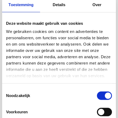
Toestemming
Details
Over
Deze website maakt gebruik van cookies
We gebruiken cookies om content en advertenties te
personaliseren, om functies voor social media te bieden
en om ons websiteverkeer te analyseren. Ook delen we
informatie over uw gebruik van onze site met onze
partners voor social media, adverteren en analyse. Deze
Verankering M16x125 mm.
Paalbout M16x45 mm.
partners kunnen deze gegevens combineren met andere
compleet incl. lijm.
compleet.
informatie die u aan ze heeft verstrekt of die ze hebben
€ 2,95
€ 2,45
verzameld op basis van uw gebruik van hun services.
Toestemmingsselectie
Noodzakelijk
Lees meer
Lees meer
Voorkeuren