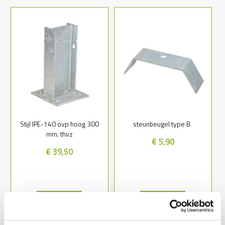
Stijl IPE-140 ovp hoog 300
steunbeugel type B
mm. thvz
€ 5,90
€ 39,50
Lees meer
Lees meer