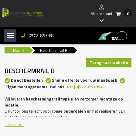
Mijn account
0
/
I
0572-853894
H
b
Home
Beschermrail B
Terug naar website
BESCHERMRAIL B
Direct Bestellen
Snelle offerte voor uw maatwerk
Eigen montageteams Bel ons:
+31(0)572-853894
Wij leveren
beschermingsrail type B
en verzorgen
montage op
locatie.
U kunt bij ons terecht voor
losse onderdelen
én het realiseren van
betaalbare maatwerk projecten
.
Wij zijn ruim 40 jaar een betrouwbare partner voor de industrie,
Lees meer
logistiek, parkeerterreinen, scholen en overheid.