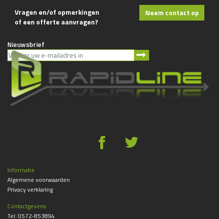
Vragen en/of opmerkingen
Neem contact op
of een offerte aanvragen?
Nieuwsbrief
g
*
Informatie
Algemene voorwaarden
Privacy verklaring
Contactgevens
Tel:
0572-853894