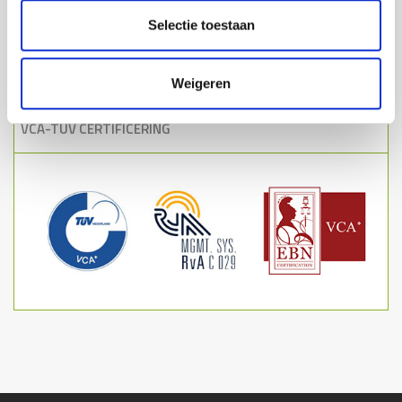
Nederland
€ 90,-
Selectie toestaan
België
€ 125,-
Luxemburg
€ 175,-
Weigeren
Boven € 695 verzending
Gratis
VCA-TUV CERTIFICERING