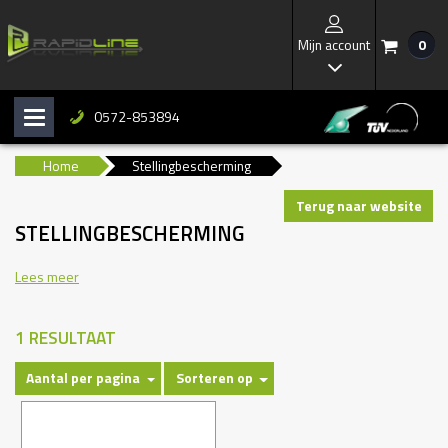
Mijn account
0
/
I
0572-853894
H
b
Home
Stellingbescherming
Terug naar website
STELLINGBESCHERMING
Lees meer
1 RESULTAAT
Aantal per pagina
Sorteren op