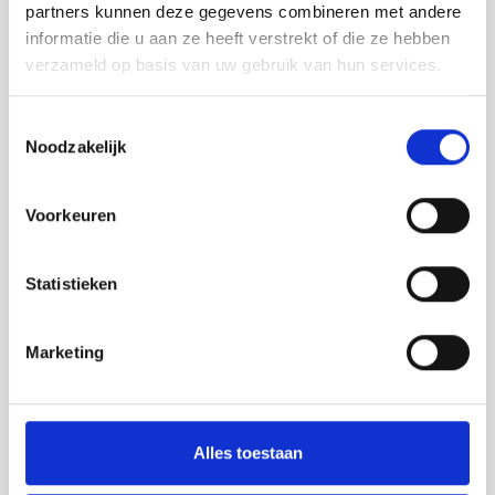
partners kunnen deze gegevens combineren met andere
Safety road barriers
informatie die u aan ze heeft verstrekt of die ze hebben
Bebording
verzameld op basis van uw gebruik van hun services.
Spiegels
Toestemmingsselectie
Varkensruggen
Noodzakelijk
Parkeerstop
SALE
Voorkeuren
BETAALMOGELIJKHEDEN
Statistieken
Marketing
Alles toestaan
VERZENDMOGELIJKHEDEN