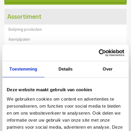
Assortiment
Belijning producten
Aanrijdpalen
Beschermrail B
Beschermrail A
Kolombeschermers
Toestemming
Details
Over
RVS aanrijbeveiliging
Beschermbeugels
Deze website maakt gebruik van cookies
Wielgeleiding
We gebruiken cookies om content en advertenties te
personaliseren, om functies voor social media te bieden
Stellingbescherming
en om ons websiteverkeer te analyseren. Ook delen we
Verkeersdrempels
informatie over uw gebruik van onze site met onze
partners voor social media, adverteren en analyse. Deze
Tijdelijke afzettingen