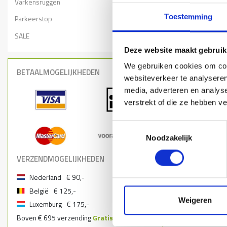
Varkensruggen
Toestemming
Parkeerstop
SALE
Deze website maakt gebruik
We gebruiken cookies om cont
BETAALMOGELIJKHEDEN
websiteverkeer te analyseren
media, adverteren en analys
verstrekt of die ze hebben v
Toestemmingsselectie
Noodzakelijk
VERZENDMOGELIJKHEDEN
Nederland
€ 90,-
België
€ 125,-
Weigeren
Luxemburg
€ 175,-
Boven € 695 verzending
Gratis