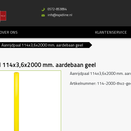
0572-853894
b
info@rapidline.nl
%
OVER ONS
KLANTENSERVICE
Aanrijdpaal 114x3,6x2000 mm. aardebaan geel
al 114x3,6x2000 mm. aardebaan geel
Aanrijdpaal 114x3,6x2000 mm. aar
Artikelnummer: 114-2000-thvz-ge