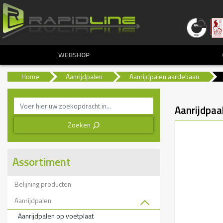
WEBSHOP
Home
Aanrijdpalen
Aanrijdpalen aardebaan
Aanrijdpa
Zoeken
3
Assortiment
Belijning producten
Aanrijdpalen
Aanrijdpalen op voetplaat