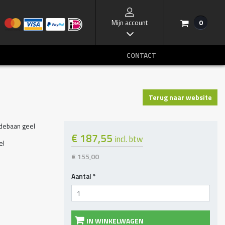
Mijn account
0
/
I
CONTACT
Terug naar website
debaan geel
€ 187,55
incl. btw
el
€ 155,00
Aantal
*
IN WINKELWAGEN