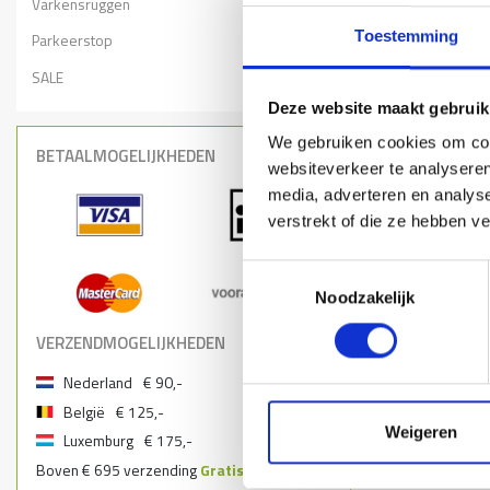
Varkensruggen
Toestemming
Parkeerstop
SALE
Deze website maakt gebruik
We gebruiken cookies om cont
BETAALMOGELIJKHEDEN
websiteverkeer te analyseren
media, adverteren en analys
verstrekt of die ze hebben v
Toestemmingsselectie
Noodzakelijk
VERZENDMOGELIJKHEDEN
Nederland
€ 90,-
België
€ 125,-
Weigeren
Luxemburg
€ 175,-
Boven € 695 verzending
Gratis