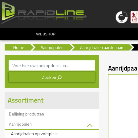
WEBSHOP
Home
Aanrijdpalen
Aanrijdpalen aardebaan
Aanrijdpa
Zoeken
3
Assortiment
Belijning producten
Aanrijdpalen
Aanrijdpalen op voetplaat