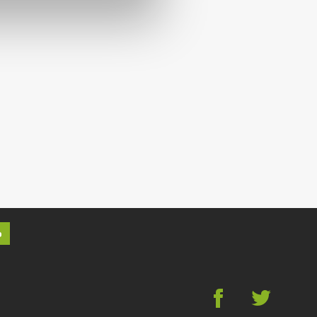
p
g
*