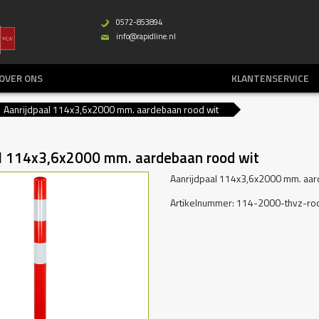
0572-853894
b
info@rapidline.nl
%
OVER ONS
KLANTENSERVICE
Aanrijdpaal 114x3,6x2000 mm. aardebaan rood wit
al 114x3,6x2000 mm. aardebaan rood wit
Aanrijdpaal 114x3,6x2000 mm. aar
Artikelnummer: 114-2000-thvz-ro