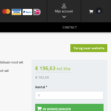
Mijn account
0
/
I
CONTACT
Terug naar website
debaan rood wit
€ 196,63
incl. btw
od-wit
€ 162,50
Aantal
*
IN WINKELWAGEN