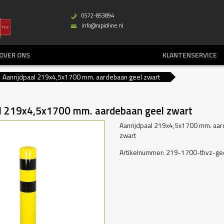
0572-853894
b
info@rapidline.nl
%
OVER ONS
KLANTENSERVICE
Aanrijdpaal 219x4,5x1700 mm. aardebaan geel zwart
al 219x4,5x1700 mm. aardebaan geel zwart
Aanrijdpaal 219x4,5x1700 mm. aar
zwart
Artikelnummer: 219-1700-thvz-ge