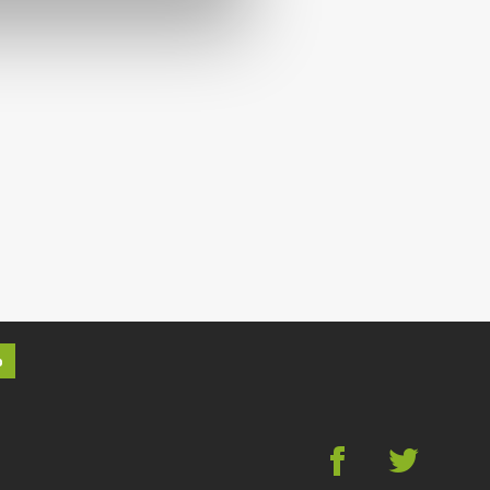
p
g
*