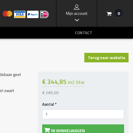
Mijn account
0
/
I
CONTACT
Terug naar website
debaan geel
€ 344,85
incl. btw
el-zwart
€ 285,00
Aantal
*
IN WINKELWAGEN