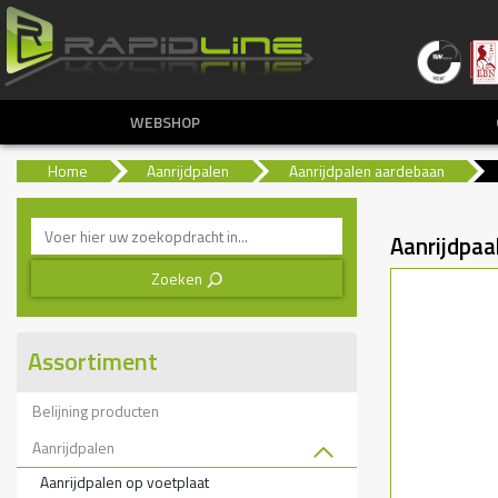
WEBSHOP
Home
Aanrijdpalen
Aanrijdpalen aardebaan
Aanrijdpa
Zoeken
3
Assortiment
Belijning producten
Aanrijdpalen
Aanrijdpalen op voetplaat