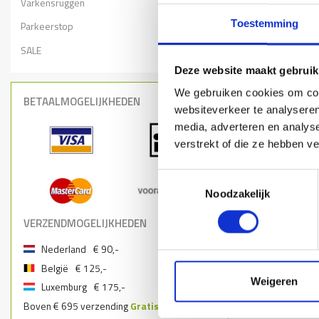
Varkensruggen
Toestemming
Parkeerstop
SALE
Deze website maakt gebruik
We gebruiken cookies om cont
BETAALMOGELIJKHEDEN
websiteverkeer te analyseren
media, adverteren en analys
verstrekt of die ze hebben v
Toestemmingsselectie
Noodzakelijk
VERZENDMOGELIJKHEDEN
Nederland
€ 90,-
België
€ 125,-
Weigeren
Luxemburg
€ 175,-
Boven € 695 verzending
Gratis