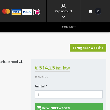
Mijn account
0
/
I
CONTACT
Terug naar website
debaan rood wit
€ 514,25
incl. btw
€ 425,00
Aantal
*
IN WINKELWAGEN