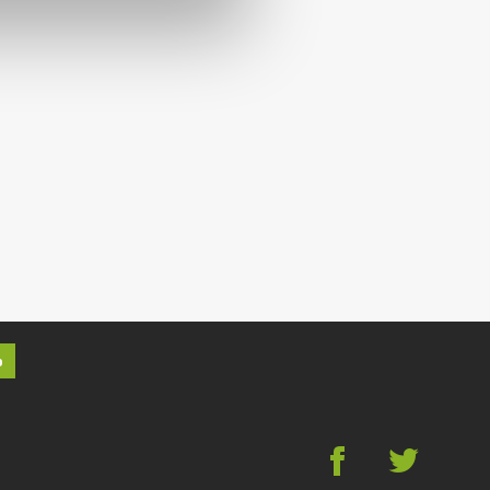
p
g
*