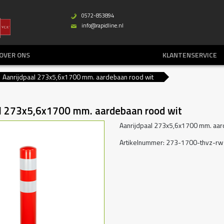
0572-853894
b
info@rapidline.nl
%
OVER ONS
KLANTENSERVICE
Aanrijdpaal 273x5,6x1700 mm. aardebaan rood wit
al 273x5,6x1700 mm. aardebaan rood wit
Aanrijdpaal 273x5,6x1700 mm. aar
Artikelnummer: 273-1700-thvz-rw