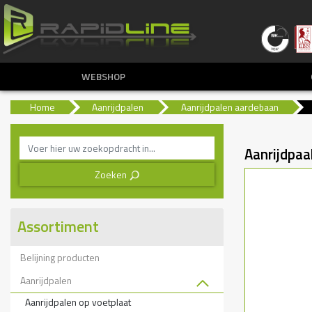
WEBSHOP
Home
Aanrijdpalen
Aanrijdpalen aardebaan
Aanrijdpa
Zoeken
3
Assortiment
Belijning producten
Aanrijdpalen
Aanrijdpalen op voetplaat