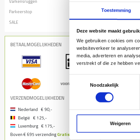
Varkensruggen
Toestemming
Parkeerstop
SALE
Deze website maakt gebruik
We gebruiken cookies om cont
BETAALMOGELIJKHEDEN
websiteverkeer te analyseren
media, adverteren en analys
verstrekt of die ze hebben v
Toestemmingsselectie
Noodzakelijk
VERZENDMOGELIJKHEDEN
Nederland
€ 90,-
België
€ 125,-
Weigeren
Luxemburg
€ 175,-
Boven € 695 verzending
Gratis