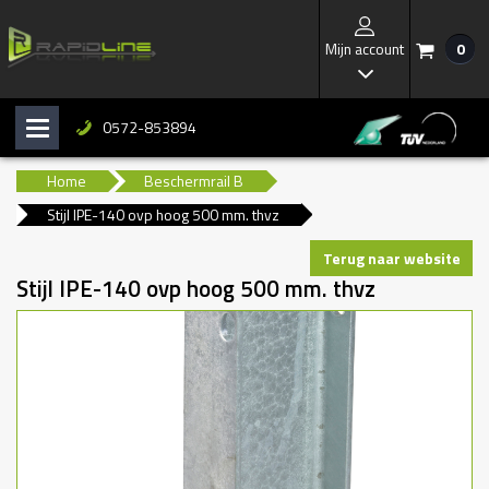
Mijn account
0
/
I
0572-853894
H
b
Home
Beschermrail B
Stijl IPE-140 ovp hoog 500 mm. thvz
Terug naar website
Stijl IPE-140 ovp hoog 500 mm. thvz