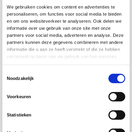
Beschermrail A
We gebruiken cookies om content en advertenties te
personaliseren, om functies voor social media te bieden
Kolombeschermers
en om ons websiteverkeer te analyseren. Ook delen we
RVS aanrijbeveiliging
informatie over uw gebruik van onze site met onze
Beschermbeugels
partners voor social media, adverteren en analyse. Deze
partners kunnen deze gegevens combineren met andere
Wielgeleiding
informatie die u aan ze heeft verstrekt of die ze hebben
Stellingbescherming
verzameld op basis van uw gebruik van hun services.
Verkeersdrempels
Toestemmingsselectie
Tijdelijke afzettingen
Noodzakelijk
Safety road barriers
Bebording
Voorkeuren
Spiegels
Varkensruggen
Statistieken
Parkeerstop