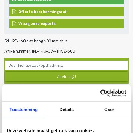
Offerte beschermingsrail
Vraag onze experts
Stijl IPE-140 ovp hoog 500 mm. thvz
Artikelnummer: IPE-140-OVP-THVZ-500
Zoeken
3
Assortiment
Belijning producten
Toestemming
Details
Over
Aanrijdpalen
Beschermrail B
Deze website maakt gebruik van cookies