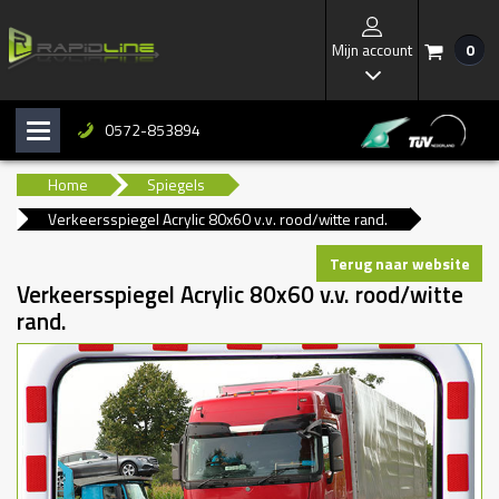
Mijn account
0
/
I
0572-853894
H
b
Home
Spiegels
Verkeersspiegel Acrylic 80x60 v.v. rood/witte rand.
Terug naar website
Verkeersspiegel Acrylic 80x60 v.v. rood/witte
rand.