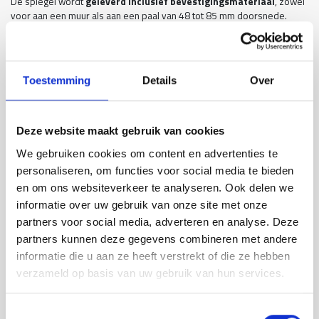
De spiegel wordt
geleverd inclusief bevestigingsmateriaal
, zowel
voor aan een muur als aan een paal van 48 tot 85 mm doorsnede.
- Ook leverbaar in diverse maten
- Ook leverbaar in onbreekbaar
Toestemming
Details
Over
- Ook leverbaar in Anticondens
Deze website maakt gebruik van cookies
Zoeken
3
We gebruiken cookies om content en advertenties te
personaliseren, om functies voor social media te bieden
Assortiment
en om ons websiteverkeer te analyseren. Ook delen we
informatie over uw gebruik van onze site met onze
Belijning producten
partners voor social media, adverteren en analyse. Deze
Aanrijdpalen
partners kunnen deze gegevens combineren met andere
informatie die u aan ze heeft verstrekt of die ze hebben
Beschermrail B
verzameld op basis van uw gebruik van hun services.
Beschermrail A
Kolombeschermers
Toestemmingsselectie