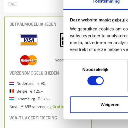
Toestemming
SALE
Deze website maakt gebruik
BETAALMOGELIJKHEDEN
We gebruiken cookies om cont
websiteverkeer te analyseren
media, adverteren en analys
verstrekt of die ze hebben v
Toestemmingsselectie
Noodzakelijk
VERZENDMOGELIJKHEDEN
Nederland
€ 90,-
België
€ 125,-
Luxemburg
€ 175,-
Weigeren
Boven € 695 verzending
Gratis
VCA-TUV CERTIFICERING