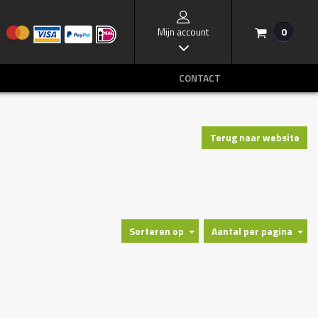
Mijn account
0
/
I
CONTACT
Terug naar website
Sorteren op
Aantal per pagina