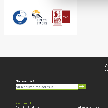
Vr
a
Nieuwsbrief
Assortiment
Belijning Producten
Verkeersdrempels