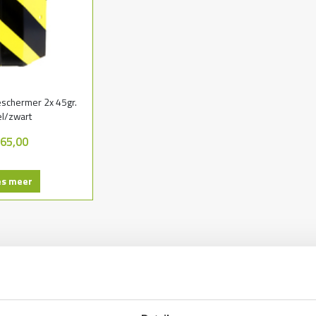
eschermer 2x 45gr.
l/zwart
 65,00
es meer