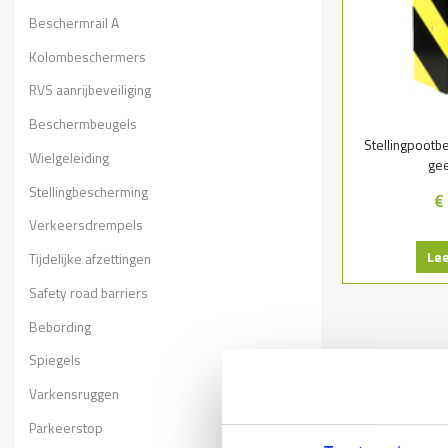
Beschermrail A
Kolombeschermers
RVS aanrijbeveiliging
Beschermbeugels
Stellingpootb
Wielgeleiding
gee
Stellingbescherming
€
Verkeersdrempels
Le
Tijdelijke afzettingen
Safety road barriers
Bebording
Spiegels
Varkensruggen
Parkeerstop