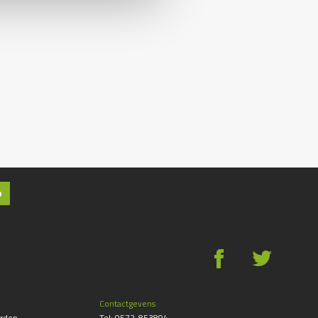
p
g
*
Contactgevens
rden
Tel:
0572-853894