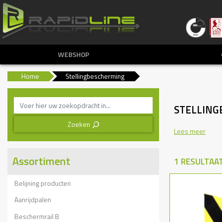
WEBSHOP
Home
Stellingbescherming
STELLING
Zoeken
3
Lees meer
Assortiment
1 RESULTAA
Belijning producten
Aanrijdpalen
Beschermrail B