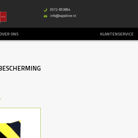
0572-853894
b
info@rapidline.nl
%
OVER ONS
KLANTENSERVICE
BESCHERMING
T